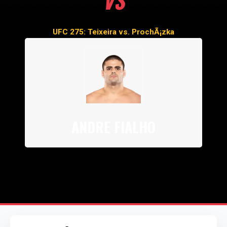
VS
UFC 275: Teixeira vs. ProchÃ¡zka
ANDRE FIALHO