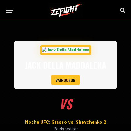
JACK DELLA MADDALENA
VAINQUEUR
VS
Noche UFC: Grasso vs. Shevchenko 2
Poids welter