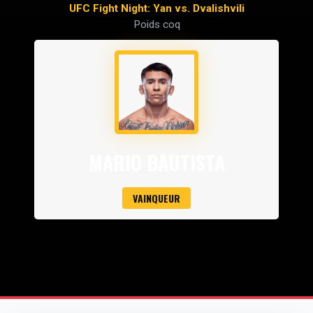
UFC Fight Night: Yan vs. Dvalishvili
Poids coq
MARIO BAUTISTA
VAINQUEUR