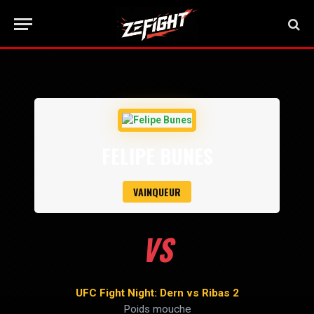
FELIPE BUNES
VAINQUEUR
VS
UFC Fight Night: Dern vs Ribas 2
Poids mouche