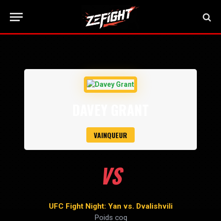
DAVEY GRANT
VAINQUEUR
VS
UFC Fight Night: Yan vs. Dvalishvili
Poids coq