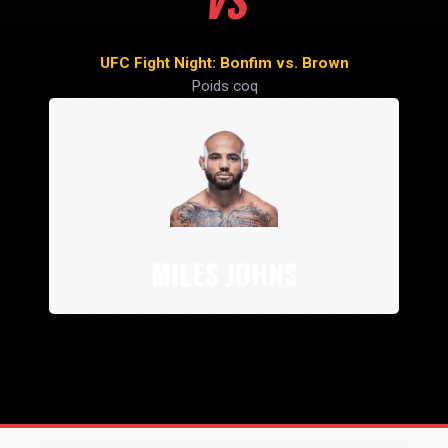
VS
UFC Fight Night: Bonfim vs. Brown
Poids coq
MILES JOHNS