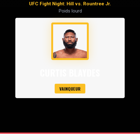
UFC Fight Night: Hill vs. Rountree Jr.
Poids lourd
CURTIS BLAYDES
VAINQUEUR