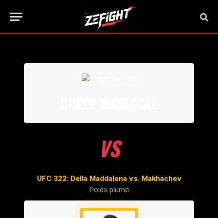
CHEPE MARISCAL
VS
UFC 322: Della Maddalena vs. Makhachev
Poids plume