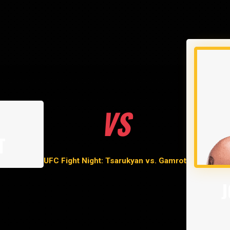
VS
T
UFC Fight Night: Tsarukyan vs. Gamrot
J